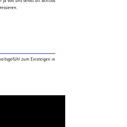
ja von uns selbst oft achtlos
ressieren.
heitsgefühl zum Einsteigen in