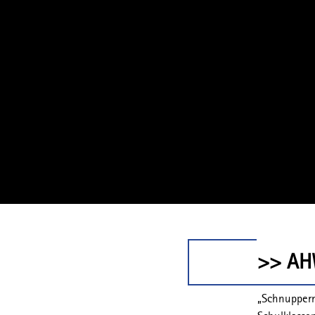
>> AH
„Schnuppern“