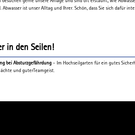
 besuchen gerne unsere Anlage und sind oft erstaunt, wie Abwasser 
. Abwasser ist unser Alltag und Ihrer. Schön, dass Sie sich dafür inte
r in den Seilen!
ang bei Absturzgefährdung
– Im Hochseilgarten für ein gutes Sicher
ächte und guterTeamgeist.