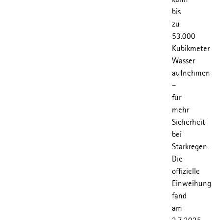
bis
zu
53.000
Kubikmeter
Wasser
aufnehmen
–
für
mehr
Sicherheit
bei
Starkregen.
Die
offizielle
Einweihung
fand
am
2.7.2025