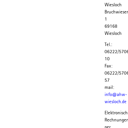
Wiesloch
Bruchwiese
1
69168
Wiesloch
Tel.:
06222/570
10
Fax:
06222/570
57
mail:
info@ahw-
wiesloch.de
Elektronisc
Rechnunge
per