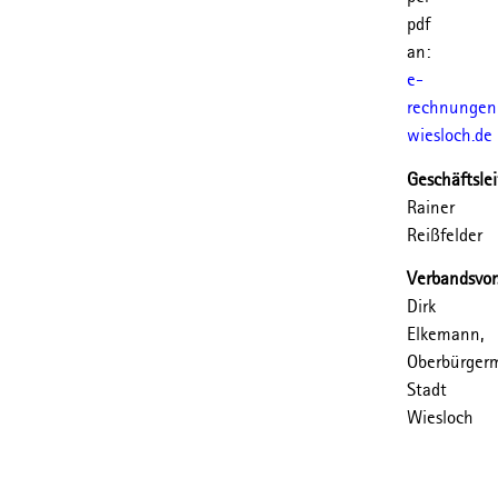
pdf
an:
e-
rechnunge
wiesloch.de
Geschäftsle
Rainer
Reißfelder
Verbandsvor
Dirk
Elkemann,
Oberbürgerm
Stadt
Wiesloch